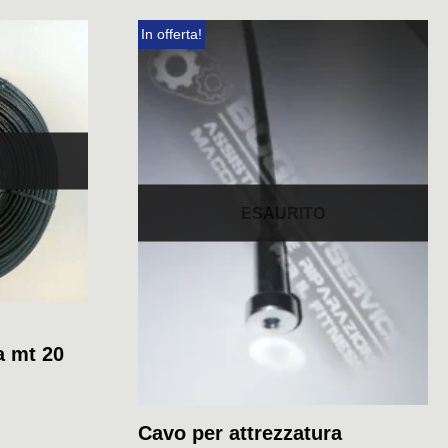
In offerta!
ESAURITO
a mt 20
Cavo per attrezzatura