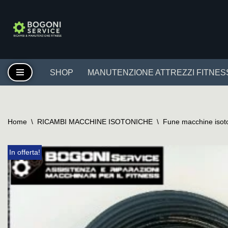
Vai
al
contenuto
SHOP
MANUTENZIONE ATTREZZI FITNES
Home
\
RICAMBI MACCHINE ISOTONICHE
\
Fune macchine isot
In offerta!