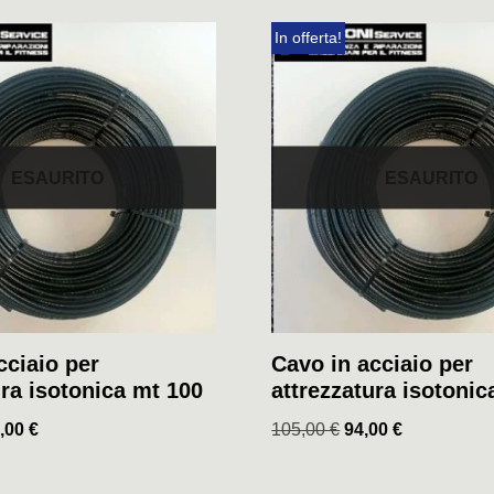
In offerta!
ESAURITO
ESAURITO
cciaio per
Cavo in acciaio per
ura isotonica mt 100
attrezzatura isotonic
,00
€
105,00
€
94,00
€