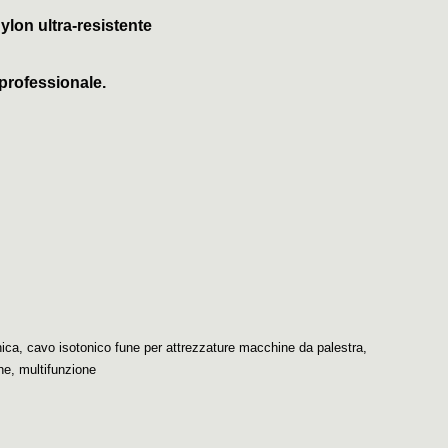
Nylon ultra-resistente
professionale.
nica
,
cavo isotonico fune per attrezzature macchine da palestra
,
he
,
multifunzione