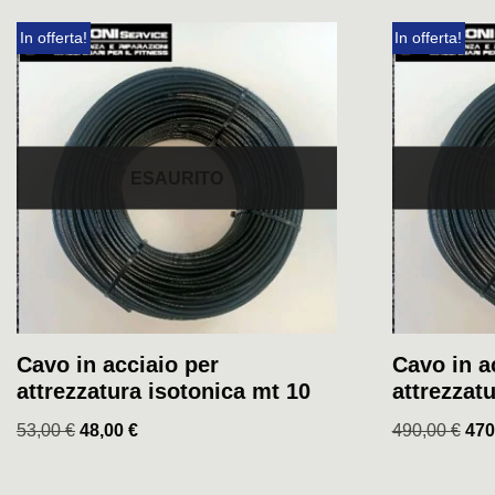
In offerta!
In offerta!
ESAURITO
Cavo in acciaio per
Cavo in a
attrezzatura isotonica mt 10
attrezzat
53,00
€
48,00
€
490,00
€
470