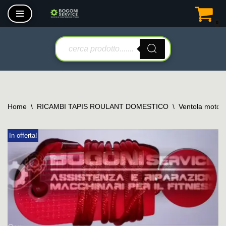
0
Vai
al
contenuto
Home
\
RICAMBI TAPIS ROULANT DOMESTICO
\
Ventola motore 
In offerta!