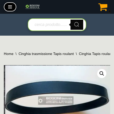
0
Vai
al
contenuto
Home
\
Cinghia trasmissione Tapis roulant
\
Cinghia Tapis roulant