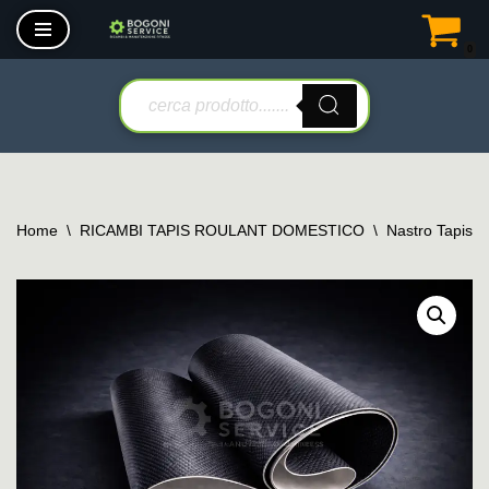
0
Vai
al
contenuto
Home
\
RICAMBI TAPIS ROULANT DOMESTICO
\
Nastro Tapis 