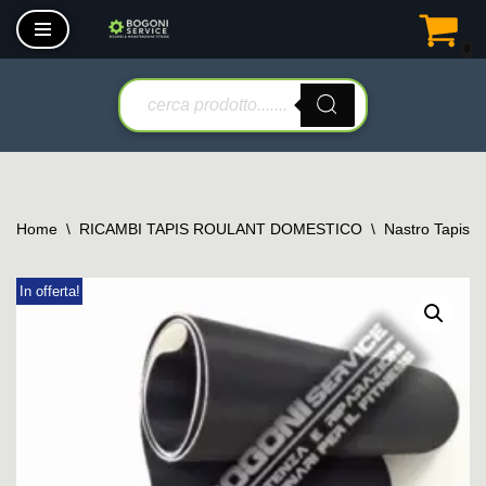
0
Vai
al
contenuto
Home
\
RICAMBI TAPIS ROULANT DOMESTICO
\
Nastro Tapis 
In offerta!