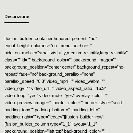
Descrizione
[fusion_builder_container hundred_percent=”no”
equal_height_columns=”no” menu_anchor=””
hide_on_mobile=”small-visibility,medium-visibility,large-visibility”
class=”” id=”” background_color=”” background_image=””
background_position=”center center” background_repeat=”no-
repeat” fade=”no” background_parallax=”none”
parallax_speed=”0.3″ video_mp4=”” video_webm=””
video_ogv=”” video_url=”” video_aspect_ratio=”16:9″
video_loop=”yes” video_mute=”yes” overlay_color=””
video_preview_image=”” border_color=”” border_style=”solid”
padding_top=”” padding_bottom=”” padding_left=””
padding_right=”” type=”legacy”][fusion_builder_row]
[fusion_builder_column type=”1_1″ layout=”1_1″
background_position=”left top” background_color=””