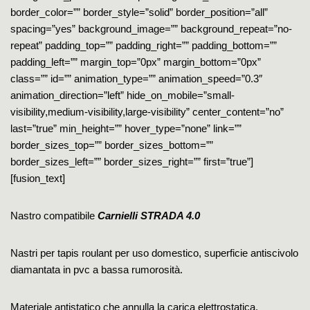
border_color=”” border_style=”solid” border_position=”all”
spacing=”yes” background_image=”” background_repeat=”no-
repeat” padding_top=”” padding_right=”” padding_bottom=””
padding_left=”” margin_top=”0px” margin_bottom=”0px”
class=”” id=”” animation_type=”” animation_speed=”0.3″
animation_direction=”left” hide_on_mobile=”small-
visibility,medium-visibility,large-visibility” center_content=”no”
last=”true” min_height=”” hover_type=”none” link=””
border_sizes_top=”” border_sizes_bottom=””
border_sizes_left=”” border_sizes_right=”” first=”true”]
[fusion_text]
Nastro compatibile
Carnielli STRADA 4.0
Nastri per tapis roulant per uso domestico, superficie antiscivolo
diamantata in pvc a bassa rumorosità.
Materiale antistatico che annulla la carica elettrostatica.