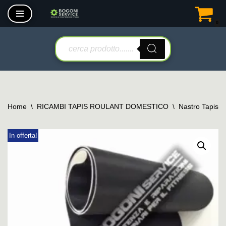
0
Vai
al
contenuto
Home
\
RICAMBI TAPIS ROULANT DOMESTICO
\
Nastro Tapis 
In offerta!