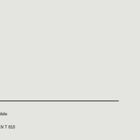
bile
KN T 810