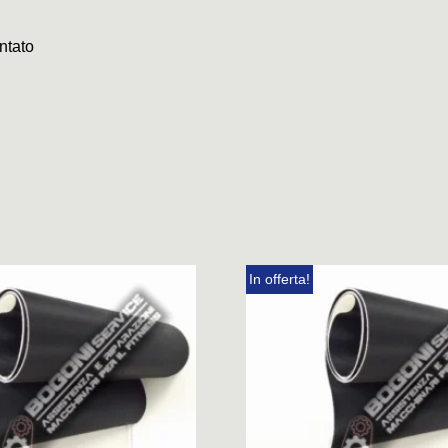
ntato
In offerta!