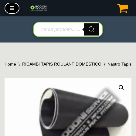
0
Vai
al
contenuto
Home
\
RICAMBI TAPIS ROULANT DOMESTICO
\
Nastro Tapis 