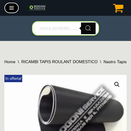
0
Vai
al
contenuto
Home
\
RICAMBI TAPIS ROULANT DOMESTICO
\
Nastro Tapis 
In offerta!