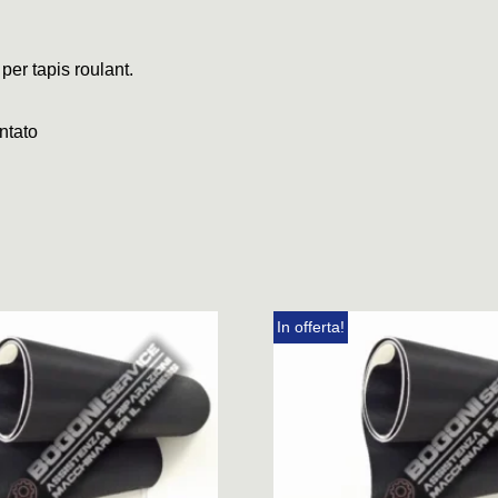
 per tapis roulant.
ntato
In offerta!