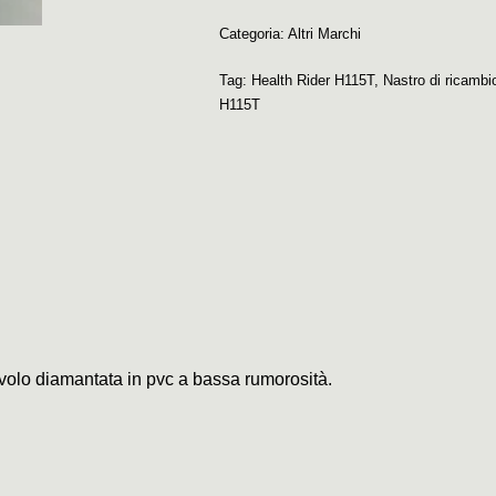
Categoria:
Altri Marchi
Tag:
Health Rider H115T
,
Nastro di ricambi
H115T
civolo diamantata in pvc a bassa rumorosità.