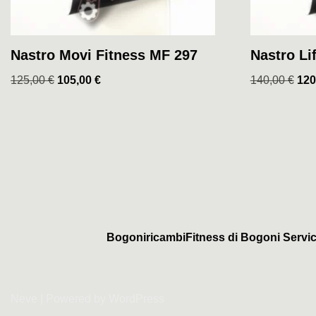
Nastro Movi Fitness MF 297
Nastro Li
125,00
€
105,00
€
140,00
€
120
BogoniricambiFitness di Bogoni Servic
Neve
| Powered by
WordPress