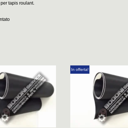
 per tapis roulant.
ntato
In offerta!