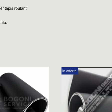
er tapis roulant.
tato.
In offerta!