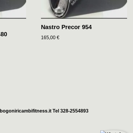
Nastro Precor 954
480
165,00
€
ogoniricambifitness.it Tel 328-2554893