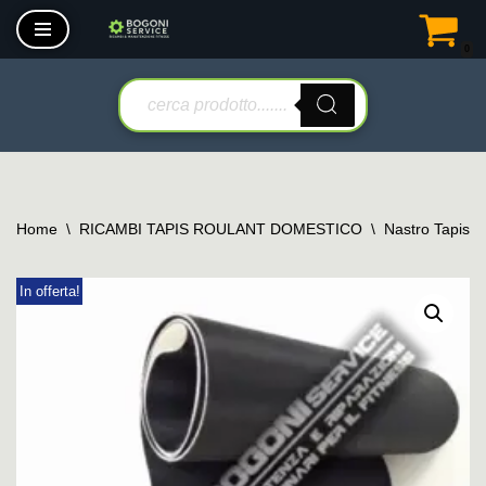
0
Vai
al
contenuto
Home
\
RICAMBI TAPIS ROULANT DOMESTICO
\
Nastro Tapis 
In offerta!