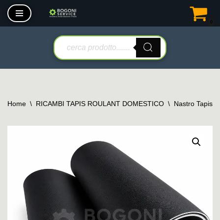
0
Vai
al
contenuto
Home
\
RICAMBI TAPIS ROULANT DOMESTICO
\
Nastro Tapis 