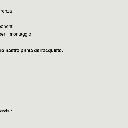
erenza
ponenti
per il montaggio
uo nastro prima dell’acquisto.
patibile