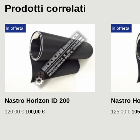
Prodotti correlati
In offerta!
In offerta!
Nastro Horizon ID 200
Nastro Ho
120,00
€
100,00
€
125,00
€
105