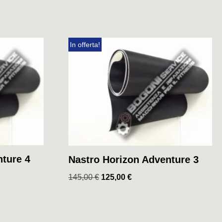
In offerta!
nture 4
Nastro Horizon Adventure 3
145,00
€
125,00
€