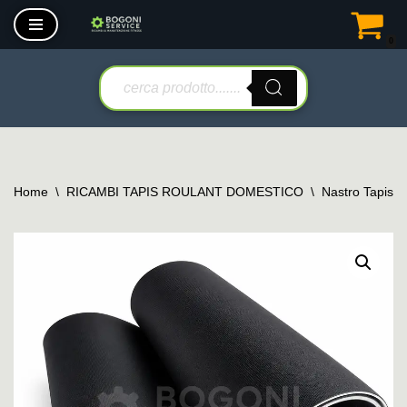
0
Vai
al
contenuto
Home
\
RICAMBI TAPIS ROULANT DOMESTICO
\
Nastro Tapis 