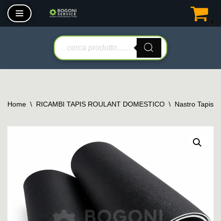
0
Vai
al
contenuto
Home
\
RICAMBI TAPIS ROULANT DOMESTICO
\
Nastro Tapis 