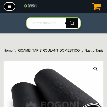
0
Vai
al
contenuto
Home
\
RICAMBI TAPIS ROULANT DOMESTICO
\
Nastro Tapis 