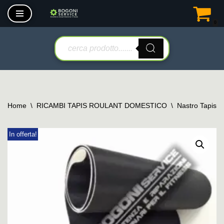
0
Vai
al
contenuto
Home
\
RICAMBI TAPIS ROULANT DOMESTICO
\
Nastro Tapis 
In offerta!