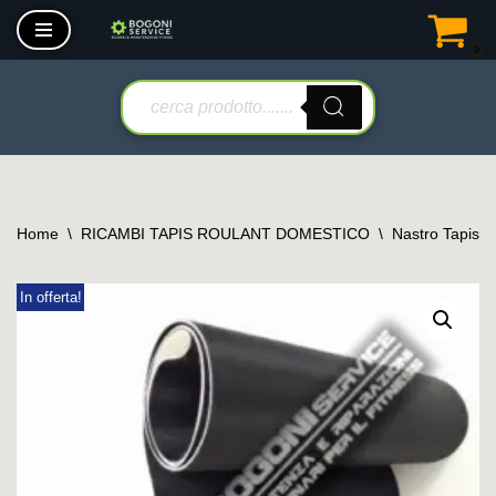
0
Vai
al
contenuto
Home
\
RICAMBI TAPIS ROULANT DOMESTICO
\
Nastro Tapis 
In offerta!