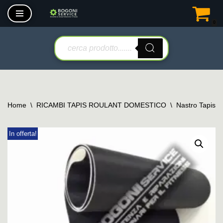
0
Vai
al
contenuto
Home
\
RICAMBI TAPIS ROULANT DOMESTICO
\
Nastro Tapis 
In offerta!