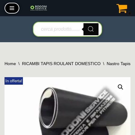
0
Vai
al
contenuto
Home
\
RICAMBI TAPIS ROULANT DOMESTICO
\
Nastro Tapis 
In offerta!