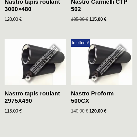
Nastro tapis roulant
Nastro Carnielli CTP
3000×480
502
120,00
€
135,00
€
115,00
€
In offerta!
Nastro tapis roulant
Nastro Proform
2975X490
500CX
115,00
€
140,00
€
120,00
€