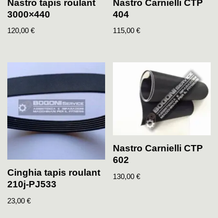
Nastro tapis roulant
Nastro Carnielli CTP
3000×440
404
120,00
€
115,00
€
Nastro Carnielli CTP
602
Cinghia tapis roulant
130,00
€
210j-PJ533
23,00
€