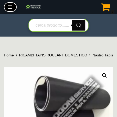
0
Vai
al
contenuto
Home
\
RICAMBI TAPIS ROULANT DOMESTICO
\
Nastro Tapis 