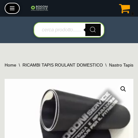
0
Vai
al
contenuto
Home
\
RICAMBI TAPIS ROULANT DOMESTICO
\
Nastro Tapis 