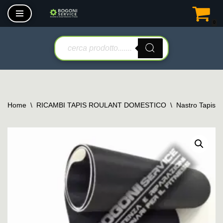
0
Vai
al
contenuto
Home
\
RICAMBI TAPIS ROULANT DOMESTICO
\
Nastro Tapis 