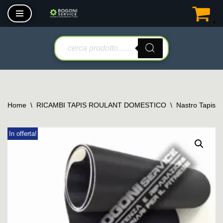
0
Vai
al
contenuto
Home
\
RICAMBI TAPIS ROULANT DOMESTICO
\
Nastro Tapis 
In offerta!