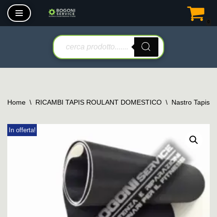
0
Vai
al
contenuto
Home
\
RICAMBI TAPIS ROULANT DOMESTICO
\
Nastro Tapis 
In offerta!