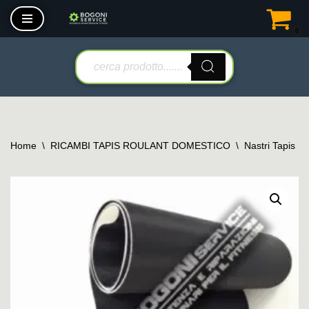
0
Vai
al
contenuto
Home
\
RICAMBI TAPIS ROULANT DOMESTICO
\
Nastri Tapis R