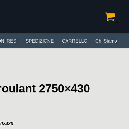
0
NI RESI
SPEDIZIONE
CARRELLO
Chi Siamo
 roulant 2750×430
50×430