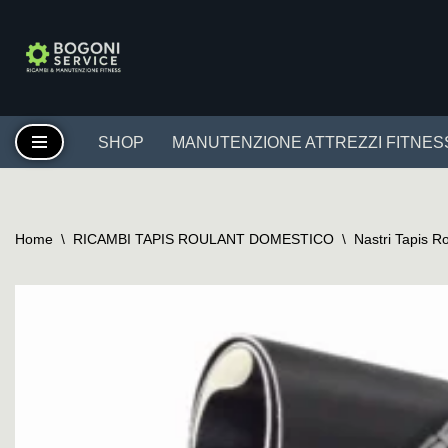
Vai
al
contenuto
SHOP
MANUTENZIONE ATTREZZI FITNES
Home
\
RICAMBI TAPIS ROULANT DOMESTICO
\
Nastri Tapis R