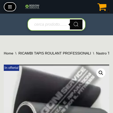
0
Vai
al
contenuto
Home
\
RICAMBI TAPIS ROULANT PROFESSIONALI
\
Nastro Tap
In offerta!