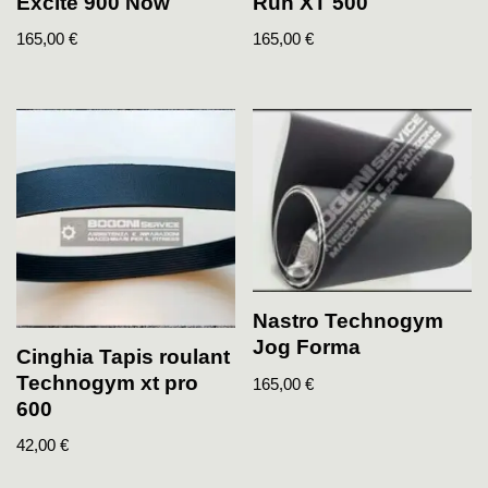
Excite 900 Now
Run XT 500
165,00
€
165,00
€
Nastro Technogym
Jog Forma
Cinghia Tapis roulant
Technogym xt pro
165,00
€
600
42,00
€