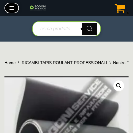
0
Vai
al
contenuto
Home
\
RICAMBI TAPIS ROULANT PROFESSIONALI
\
Nastro Tap