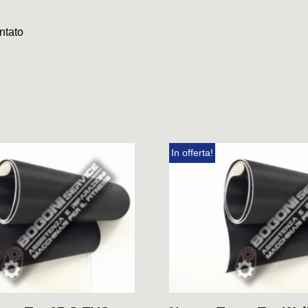
ntato
In offerta!