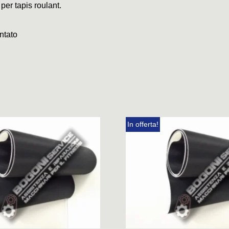
 per tapis roulant.
ntato
In offerta!