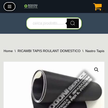
0
Vai
al
contenuto
Home
\
RICAMBI TAPIS ROULANT DOMESTICO
\
Nastro Tapis 