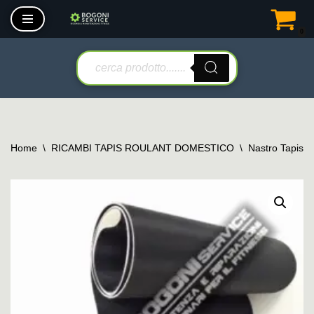
0
Vai
al
contenuto
Home
\
RICAMBI TAPIS ROULANT DOMESTICO
\
Nastro Tapis 