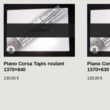
ESAURITO
Piano Corsa Tapis roulant
Piano Cor
1370×640
1370×630
130,00
€
130,00
€