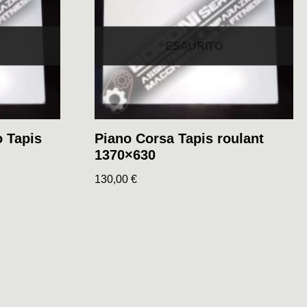
ESAURITO
o Tapis
Piano Corsa Tapis roulant
1370×630
130,00
€