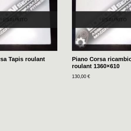
ESAURITO
ESAURITO
sa Tapis roulant
Piano Corsa ricambi
roulant 1360×610
130,00
€