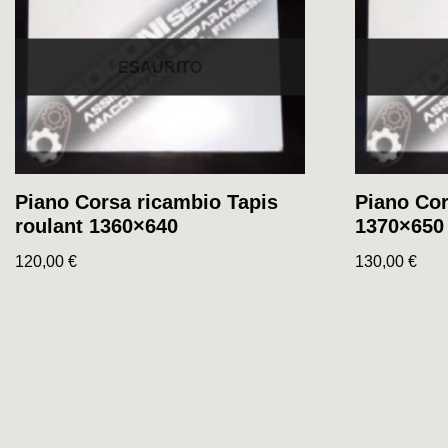
ESAURITO
Piano Corsa ricambio Tapis
Piano Cor
roulant 1360×640
1370×650
120,00
€
130,00
€