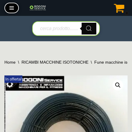
0
Vai
al
contenuto
Home
\
RICAMBI MACCHINE ISOTONICHE
\
Fune macchine isot
In offerta!