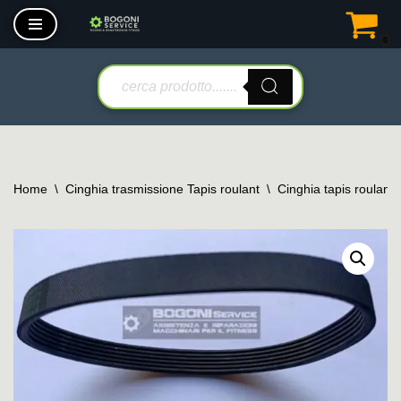
0
Vai
al
contenuto
Home
\
Cinghia trasmissione Tapis roulant
\
Cinghia tapis roulant