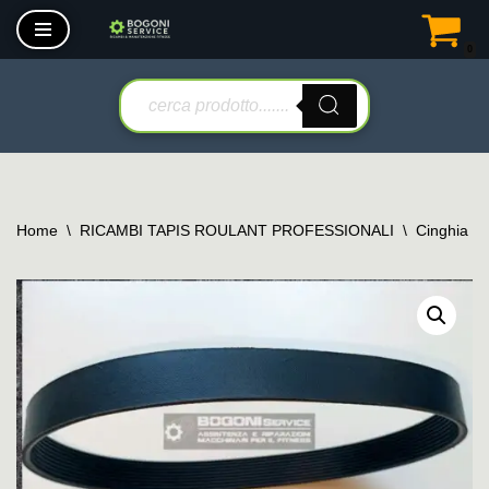
0
Vai
al
contenuto
Home
\
RICAMBI TAPIS ROULANT PROFESSIONALI
\
Cinghia tr