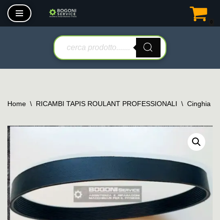
0
Vai
al
contenuto
Home
\
RICAMBI TAPIS ROULANT PROFESSIONALI
\
Cinghia tr