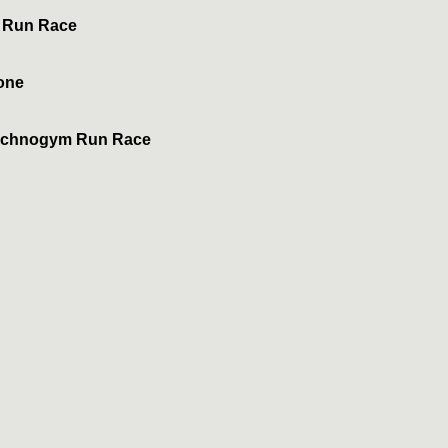
m Run Race
ione
 technogym Run Race