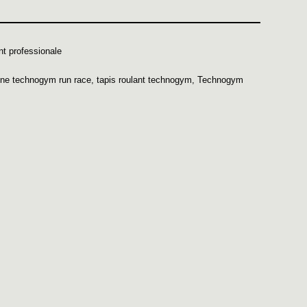
nt professionale
ione technogym run race
,
tapis roulant technogym
,
Technogym