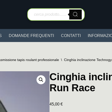
S
DOMANDE FREQUENTI
CONTATTI
INFORMAZIO
asmissione tapis roulant professionale
\
Cinghia inclinazione Techno
Cinghia incl
Run Race
45,00
€