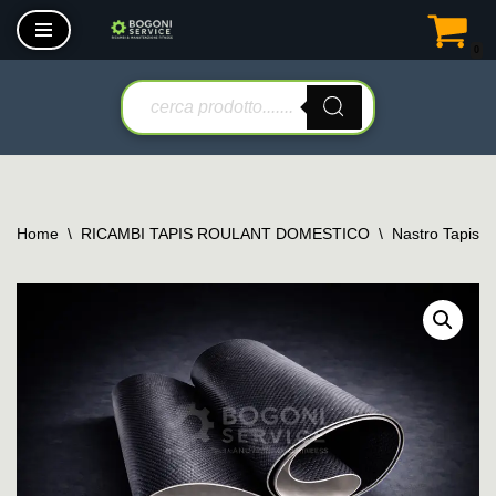
0
Vai
al
contenuto
Home
\
RICAMBI TAPIS ROULANT DOMESTICO
\
Nastro Tapis 