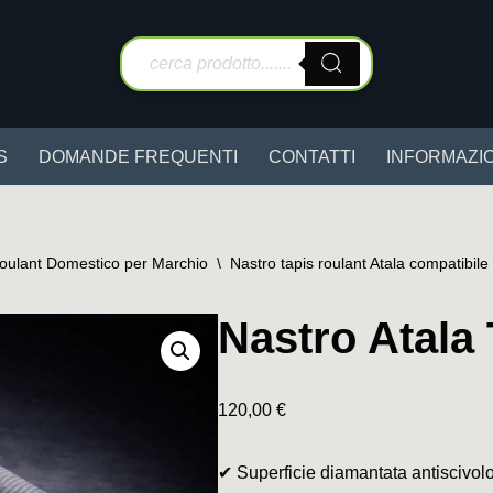
S
DOMANDE FREQUENTI
CONTATTI
INFORMAZIO
Roulant Domestico per Marchio
\
Nastro tapis roulant Atala compatibile
Nastro Atala 
120,00
€
✔ Superficie diamantata antiscivol