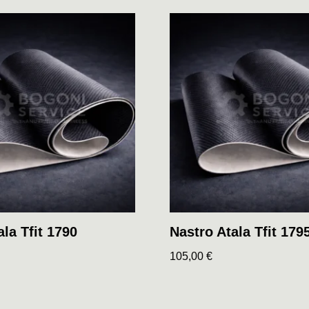
la Tfit 1790
Nastro Atala Tfit 179
105,00
€