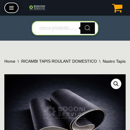
0
Vai
al
contenuto
Home
\
RICAMBI TAPIS ROULANT DOMESTICO
\
Nastro Tapis 