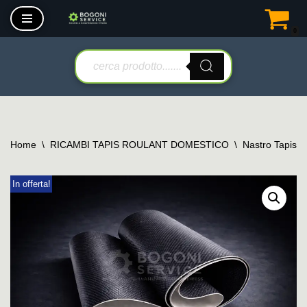
0
Vai
al
contenuto
Home
\
RICAMBI TAPIS ROULANT DOMESTICO
\
Nastro Tapis 
In offerta!