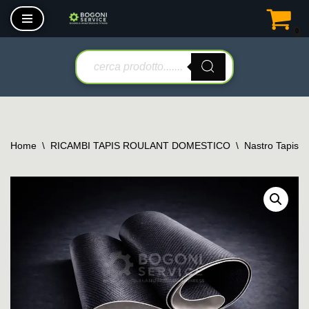
0
Vai
al
contenuto
Home
\
RICAMBI TAPIS ROULANT DOMESTICO
\
Nastro Tapis 