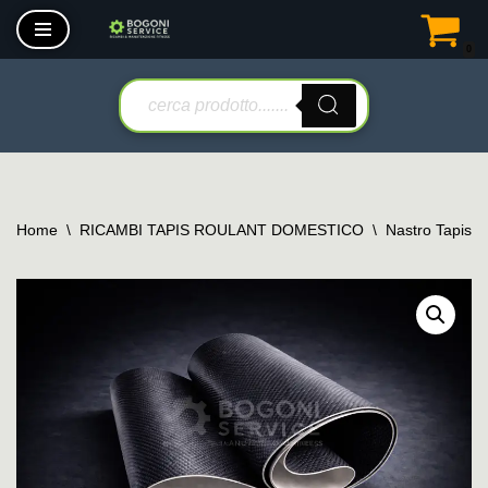
0
Vai
al
contenuto
Home
\
RICAMBI TAPIS ROULANT DOMESTICO
\
Nastro Tapis 