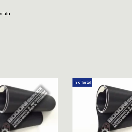
ntato
In offerta!