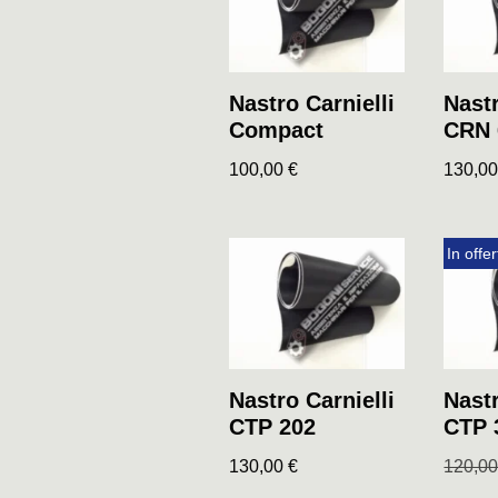
Nastro Carnielli
Nastr
Compact
CRN 
100,00
€
130,0
In offer
Nastro Carnielli
Nastr
CTP 202
CTP 
130,00
€
120,0