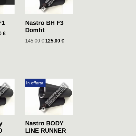
F1
Nastro BH F3
Domfit
00
€
145,00
€
125,00
€
In offerta!
y
Nastro BODY
0
LINE RUNNER