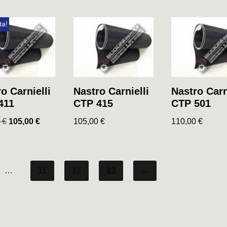
ta!
o Carnielli
Nastro Carnielli
Nastro Carn
411
CTP 415
CTP 501
0
€
105,00
€
105,00
€
110,00
€
…
11
12
13
→