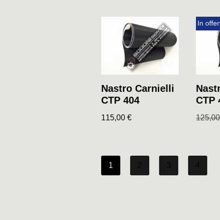
In offer
Nastr
Nastro Carnielli
CTP 
CTP 404
125,0
115,00
€
1
2
3
4