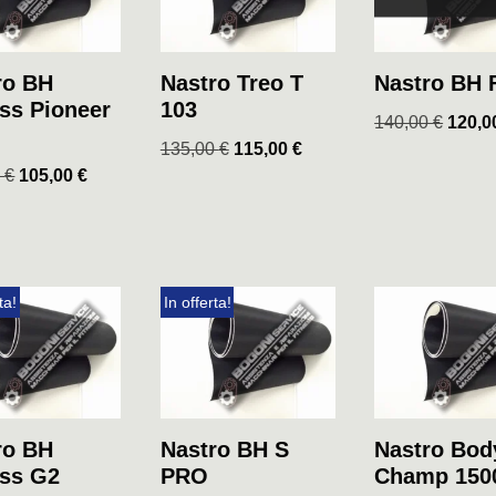
ro BH
Nastro Treo T
Nastro BH 
ess Pioneer
103
140,00
€
120,
135,00
€
115,00
€
0
€
105,00
€
ta!
In offerta!
ro BH
Nastro BH S
Nastro Bod
ess G2
PRO
Champ 150