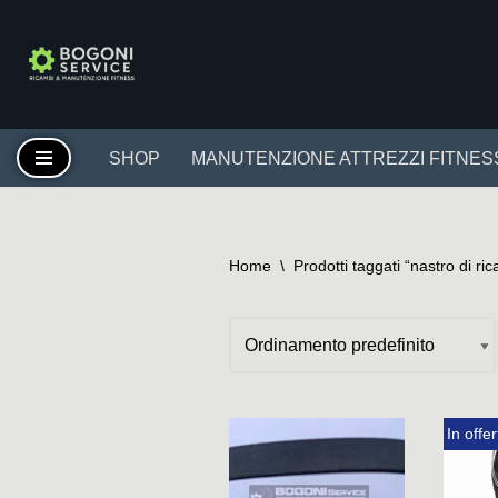
Vai
al
contenuto
SHOP
MANUTENZIONE ATTREZZI FITNES
Home
\
Prodotti taggati “nastro di ri
In offer