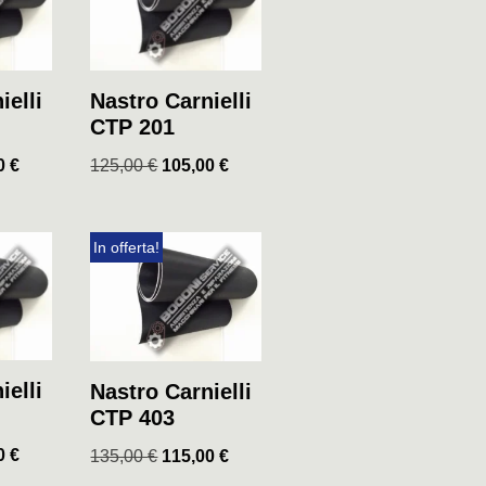
ielli
Nastro Carnielli
CTP 201
00
€
125,00
€
105,00
€
In offerta!
ielli
Nastro Carnielli
CTP 403
00
€
135,00
€
115,00
€