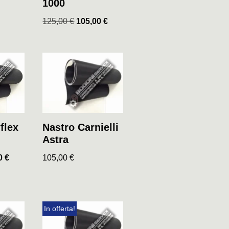
1000
125,00
€
105,00
€
Nastro Carnielli
flex
Astra
105,00
€
00
€
In offerta!