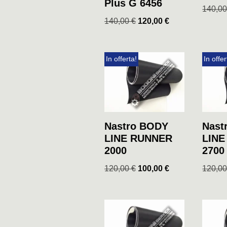
Plus G 6456
140,0
140,00
€
120,00
€
In offerta!
In offer
Nastro BODY
Nast
LINE RUNNER
LIN
2000
2700
120,00
€
100,00
€
120,0