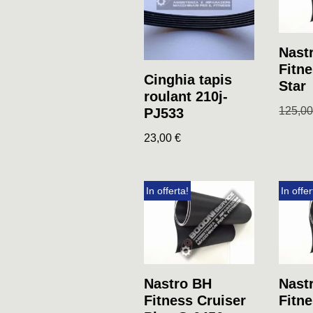
Nast
Fitn
Cinghia tapis
Star
roulant 210j-
125,0
PJ533
23,00
€
In offerta!
In offer
Nastro BH
Nast
Fitness Cruiser
Fitn