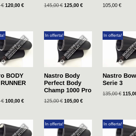
0
€
120,00
€
145,00
€
125,00
€
105,00
€
ta!
In offerta!
In offerta!
ro BODY
Nastro Body
Nastro Bow
E RUNNER
Perfect Body
Serie 3
Champ 1000 Pro
135,00
€
115,
0
€
100,00
€
125,00
€
105,00
€
In offerta!
In offerta!